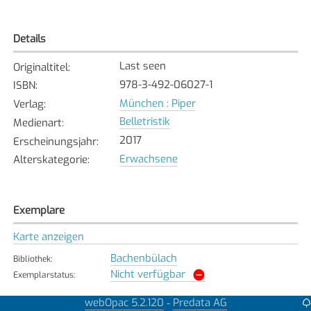
Details
Last seen
Originaltitel
:
978-3-492-06027-1
ISBN
:
München : Piper
Verlag
:
Belletristik
Medienart
:
2017
Erscheinungsjahr
:
Erwachsene
Alterskategorie
:
Exemplare
Karte anzeigen
Bachenbülach
Bibliothek
:
Nicht verfügbar
Exemplarstatus
:
Bassersdorf
webOpac 5.2.120
Predata AG
-
Bibliothek
: