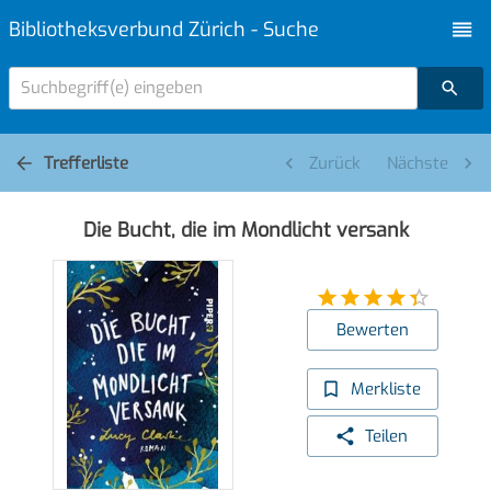
Bibliotheksverbund Zürich - Suche
Suchbegriff(e) eingeben
Trefferliste
Zurück
Nächste
Die Bucht, die im Mondlicht versank
Bewerten
Merkliste
Teilen