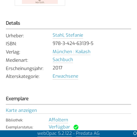
Details
Stahl, Stefanie
Urheber
:
978-3-424-63139-5
ISBN
:
München : Kailash
Verlag
:
Sachbuch
Medienart
:
2017
Erscheinungsjahr
:
Erwachsene
Alterskategorie
:
Exemplare
Karte anzeigen
Affoltern
Bibliothek
:
Verfügbar
Exemplarstatus
:
webOpac 5.2.122
Predata AG
-