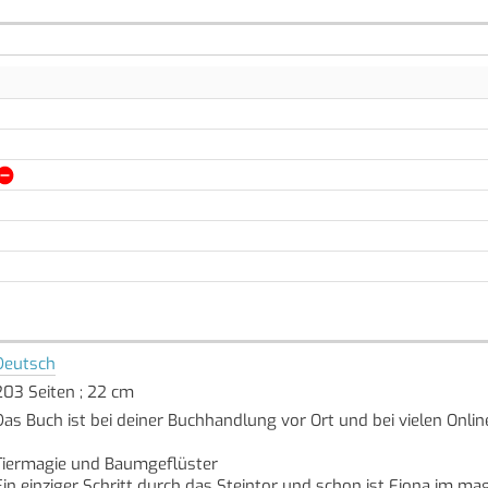
Deutsch
203 Seiten ; 22 cm
Das Buch ist bei deiner Buchhandlung vor Ort und bei vielen Onlin
Tiermagie und Baumgeflüster
Ein einziger Schritt durch das Steintor und schon ist Fiona im 