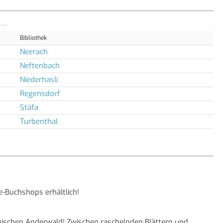
Bibliothek
Neerach
Neftenbach
Niederhasli
Regensdorf
Stäfa
Turbenthal
e-Buchshops erhältlich!
magischen Anderwald! Zwischen raschelnden Blättern und