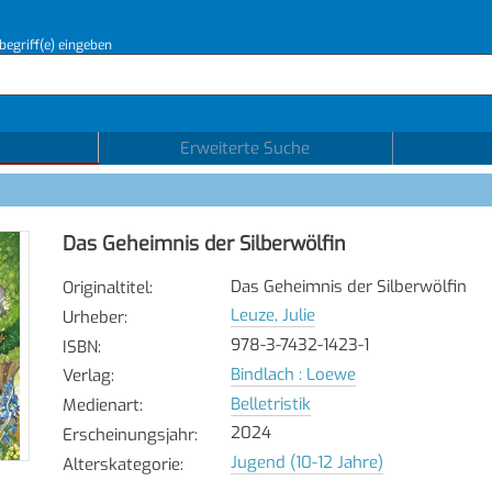
begriff(e) eingeben
Erweiterte Suche
Das Geheimnis der Silberwölfin
Das Geheimnis der Silberwölfin
Originaltitel
:
Leuze, Julie
Urheber
:
978-3-7432-1423-1
ISBN
:
Bindlach : Loewe
Verlag
:
Belletristik
Medienart
:
2024
Erscheinungsjahr
:
Jugend (10-12 Jahre)
Alterskategorie
: