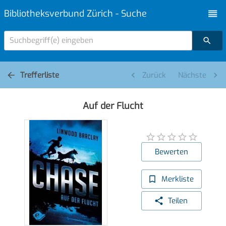
Bibliotheksverbund Zürich - Suche
Suchbegriff(e) eingeben
Trefferliste
Zurück
Nächste
Auf der Flucht
Bewerten
Merkliste
Teilen