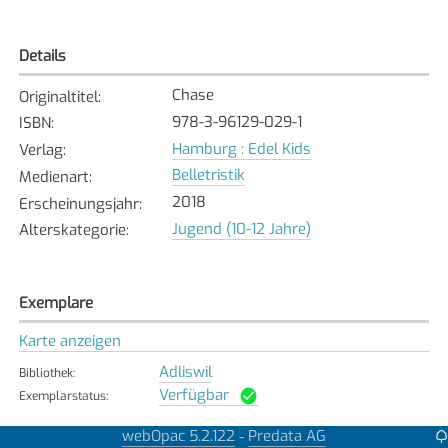
Details
Chase
Originaltitel
:
978-3-96129-029-1
ISBN
:
Hamburg : Edel Kids
Verlag
:
Belletristik
Medienart
:
2018
Erscheinungsjahr
:
Jugend (10-12 Jahre)
Alterskategorie
:
Exemplare
Karte anzeigen
Adliswil
Bibliothek
:
Verfügbar
Exemplarstatus
:
Bassersdorf
webOpac 5.2.122
Predata AG
-
Bibliothek
: