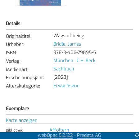
Details
Ways of being
Originaltitel
:
Bridle, James
Urheber
:
978-3-406-79895-5
ISBN
:
München : C.H. Beck
Verlag
:
Sachbuch
Medienart
:
[2023]
Erscheinungsjahr
:
Erwachsene
Alterskategorie
:
Exemplare
Karte anzeigen
Affoltern
Bibliothek
:
webOpac 5.2.122
Predata AG
-
Verfügbar
Exemplarstatus
: