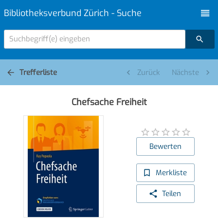
Bibliotheksverbund Zürich - Suche
Suchbegriff(e) eingeben
Trefferliste
Zurück
Nächste
Chefsache Freiheit
Bewerten
Merkliste
Teilen