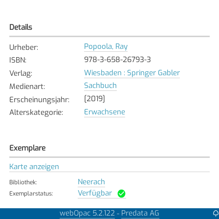
Details
Popoola, Ray
Urheber
:
978-3-658-26793-3
ISBN
:
Wiesbaden : Springer Gabler
Verlag
:
Sachbuch
Medienart
:
[2019]
Erscheinungsjahr
:
Erwachsene
Alterskategorie
:
Exemplare
Karte anzeigen
Neerach
Bibliothek
:
Verfügbar
Exemplarstatus
:
webOpac 5.2.122
Predata AG
-