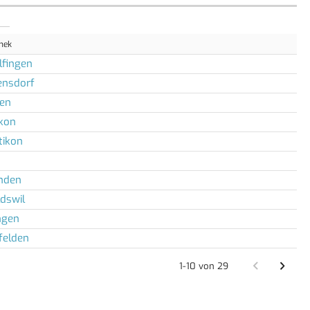
thek
lfingen
ensdorf
ten
ikon
tikon
anden
dswil
ngen
felden
1-10 von 29