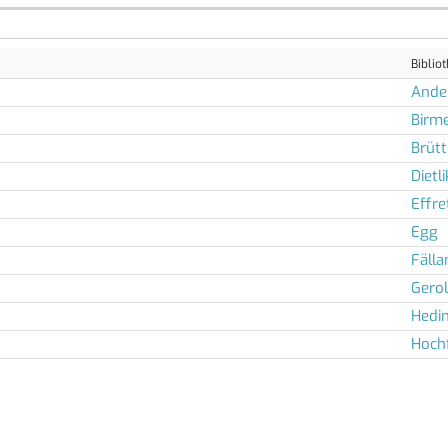
Biblio
Ande
Birm
Brüt
Dietl
Effre
Egg
Fäll
Gerol
Hedi
Hoch