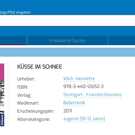
begriff(e) eingeben
Erweiterte Suche
KÜSSE IM SCHNEE
Wich, Henriette
Urheber
:
978-3-440-12652-3
ISBN
:
Stuttgart : Franckh-Kosmos
Verlag
:
Belletristik
Medienart
:
2011
Erscheinungsjahr
:
Jugend (10-12 Jahre)
Alterskategorie
: