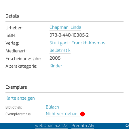
Details
Chapman, Linda
Urheber
:
978-3-440-10385-2
ISBN
:
Stuttgart : Franckh-Kosmos
Verlag
:
Belletristik
Medienart
:
2005
Erscheinungsjahr
:
Kinder
Alterskategorie
:
Exemplare
Karte anzeigen
Bülach
Bibliothek
:
Nicht verfügbar
Exemplarstatus
:
Fällanden
webOpac 5.2.122
Predata AG
-
Bibliothek
: