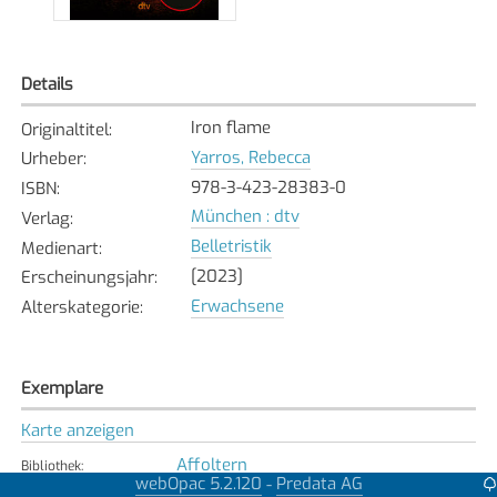
Details
Iron flame
Originaltitel
:
Yarros, Rebecca
Urheber
:
978-3-423-28383-0
ISBN
:
München : dtv
Verlag
:
Belletristik
Medienart
:
[2023]
Erscheinungsjahr
:
Erwachsene
Alterskategorie
:
Exemplare
Karte anzeigen
Affoltern
Bibliothek
:
webOpac 5.2.120
Predata AG
-
Nicht verfügbar
Exemplarstatus
: