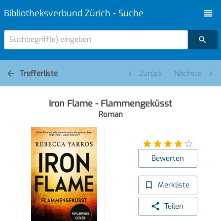
Bibliotheksverbund Zürich - Suche
Suchbegriff(e) eingeben
Trefferliste
Zurück
Nächste
Iron Flame - Flammengeküsst
Roman
Bewerten
Merkliste
Teilen