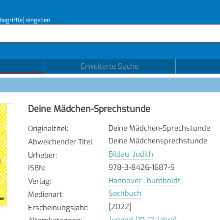
begriff(e) eingeben
Erweiterte Suche
Deine Mädchen-Sprechstunde
Deine Mädchen-Sprechstunde
Originaltitel
:
Deine Mädchensprechstunde
Abweichender Titel
:
Bildau, Judith
Urheber
:
978-3-8426-1687-5
ISBN
:
Hannover : humboldt
Verlag
:
Sachbuch
Medienart
:
[2022]
Erscheinungsjahr
:
Jugend (10-12 Jahre)