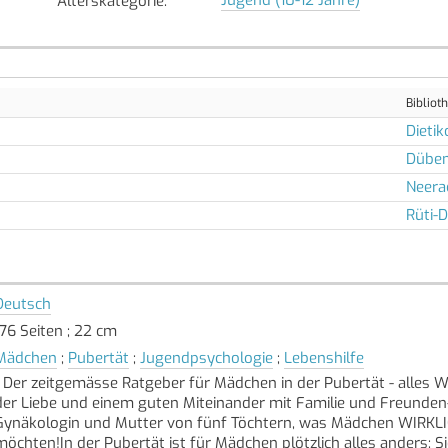
Alterskategorie
:
Bibliot
Dietik
Düben
Neera
Rüti-
Deutsch
176 Seiten ; 22 cm
Mädchen
;
Pubertät
;
Jugendpsychologie
;
Lebenshilfe
- Der zeitgemässe Ratgeber für Mädchen in der Pubertät - alles 
der Liebe und einem guten Miteinander mit Familie und Freunden- 
Gynäkologin und Mutter von fünf Töchtern, was Mädchen WIRKLIC
möchten!In der Pubertät ist für Mädchen plötzlich alles anders: S