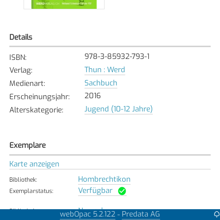
Details
978-3-85932-793-1
ISBN
:
Thun : Werd
Verlag
:
Sachbuch
Medienart
:
2016
Erscheinungsjahr
:
Jugend (10-12 Jahre)
Alterskategorie
:
Exemplare
Karte anzeigen
Hombrechtikon
Bibliothek
:
Verfügbar
Exemplarstatus
:
Neerach
Bibliothek
:
webOpac 5.2.122
Predata AG
-