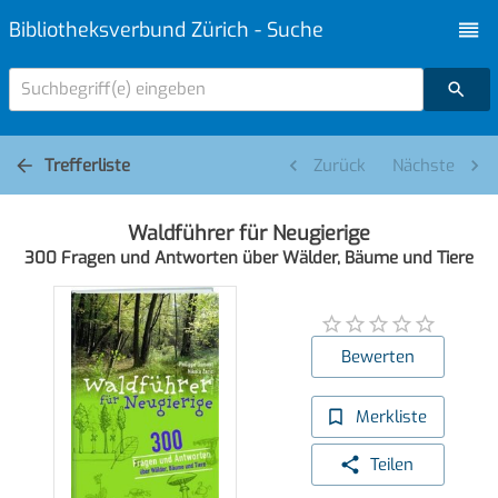
Bibliotheksverbund Zürich - Suche
Suchbegriff(e) eingeben
Trefferliste
Zurück
Nächste
Waldführer für Neugierige
300 Fragen und Antworten über Wälder, Bäume und Tiere
Bewerten
Merkliste
Teilen