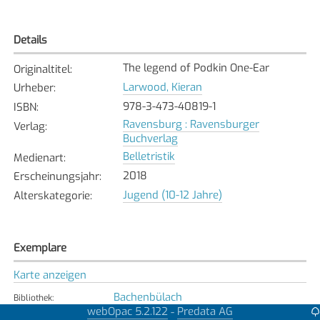
Details
The legend of Podkin One-Ear
Originaltitel
:
Larwood, Kieran
Urheber
:
978-3-473-40819-1
ISBN
:
Ravensburg : Ravensburger
Verlag
:
Buchverlag
Belletristik
Medienart
:
2018
Erscheinungsjahr
:
Jugend (10-12 Jahre)
Alterskategorie
:
Exemplare
Karte anzeigen
Bachenbülach
Bibliothek
:
webOpac 5.2.122
Predata AG
-
Verfügbar
Exemplarstatus
: