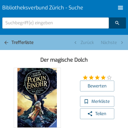
Bibliotheksverbund Zürich - Suche
Suchbegriff(e) eingeben
Trefferliste
Zurück
Nächste
Der magische Dolch
Bewerten
Merkliste
Teilen