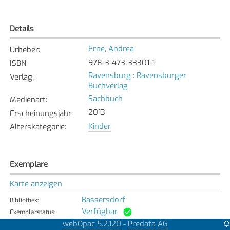
Details
Erne, Andrea
Urheber
:
978-3-473-33301-1
ISBN
:
Ravensburg : Ravensburger
Verlag
:
Buchverlag
Sachbuch
Medienart
:
2013
Erscheinungsjahr
:
Kinder
Alterskategorie
:
Exemplare
Karte anzeigen
Bassersdorf
Bibliothek
:
Verfügbar
Exemplarstatus
:
webOpac 5.2.120
Predata AG
-