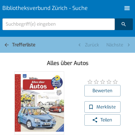
Bibliotheksverbund Zürich - Suche
Suchbegriff(e) eingeben
Trefferliste
Zurück
Nächste
Alles über Autos
Bewerten
Merkliste
Teilen