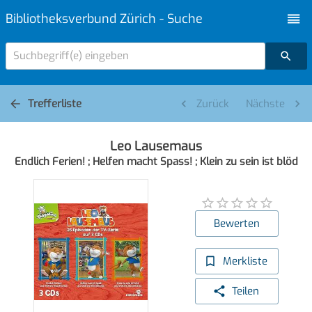
Bibliotheksverbund Zürich - Suche
Suchbegriff(e) eingeben
Trefferliste
Zurück
Nächste
Leo Lausemaus
Endlich Ferien! ; Helfen macht Spass! ; Klein zu sein ist blöd
Bewerten
Merkliste
Teilen