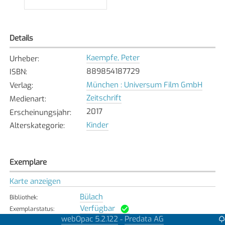
Details
Kaempfe, Peter
Urheber
:
889854187729
ISBN
:
München : Universum Film GmbH
Verlag
:
Zeitschrift
Medienart
:
2017
Erscheinungsjahr
:
Kinder
Alterskategorie
:
Exemplare
Karte anzeigen
Bülach
Bibliothek
:
Verfügbar
Exemplarstatus
:
webOpac 5.2.122
Predata AG
-