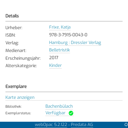
Details
Frixe, Katja
Urheber
:
978-3-7915-0043-0
ISBN
:
Hamburg : Dressler Verlag
Verlag
:
Belletristik
Medienart
:
2017
Erscheinungsjahr
:
Kinder
Alterskategorie
:
Exemplare
Karte anzeigen
Bachenbülach
Bibliothek
:
Verfügbar
Exemplarstatus
:
Bonstetten
webOpac 5.2.122
Predata AG
-
Bibliothek
: