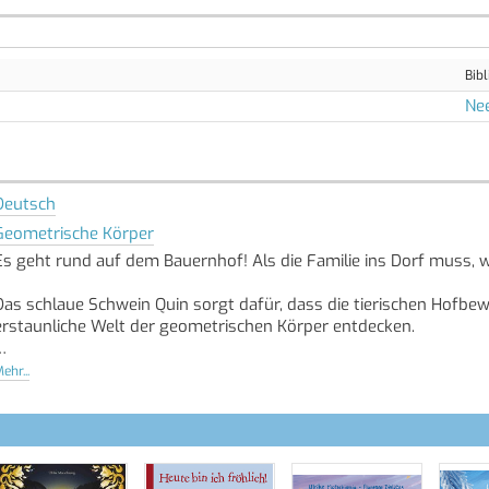
Bibl
Ne
Deutsch
Geometrische Körper
Es geht rund auf dem Bauernhof! Als die Familie ins Dorf muss, 
Das schlaue Schwein Quin sorgt dafür, dass die tierischen Hofbew
erstaunliche Welt der geometrischen Körper entdecken.
Und bald weiss sogar der kleine Igel Kuno: Kugel, Würfel, Pyramid
ehr...
Quelle: Buchhaus.ch, bearbeitet mit ChatGPT
]