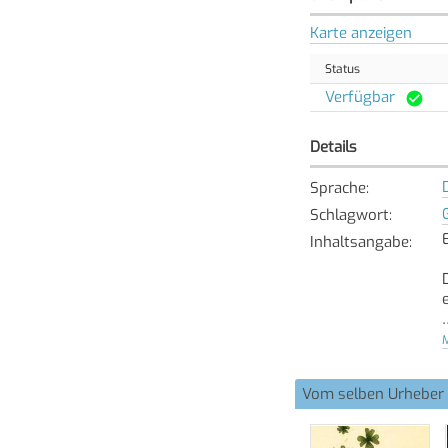
Karte anzeigen
Status
Verfügbar
Details
Sprache
:
Schlagwort
:
Inhaltsangabe
:
M
[
Vom selben Urheber