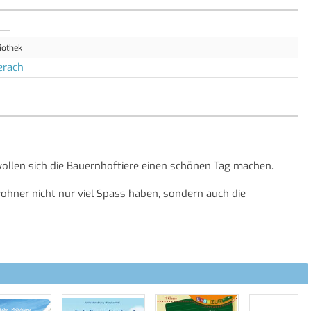
iothek
erach
wollen sich die Bauernhoftiere einen schönen Tag machen.
ohner nicht nur viel Spass haben, sondern auch die
e … oh ja, da gibt es Unterschiede!