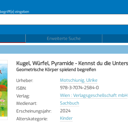
begriff(e) eingeben
Erweiterte Suche
Kugel, Würfel, Pyramide - Kennst du die Unter
Geometrische Körper spielend begreifen
Motschiunig, Ulrike
Urheber
:
978-3-7074-2584-0
ISBN
:
Wien : Verlagsgeschellschaft mbH
Verlag
:
Sachbuch
Medienart
:
2024
Erscheinungsjahr
:
Kinder
Alterskategorie
: