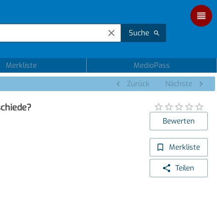
Suche
Merkliste
MedioPass
Zurück
Nächste
schiede?
Bewerten
Merkliste
Teilen