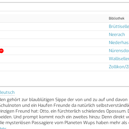
Bibliothek
Brüttisell
Neerach
Niederhasl
Nürensdo
Walliselle
Zollikon/Z
Deutsch
Ben gehört zur blaublütigen Sippe der von und zu auf und davon
Schulnoten und ein Haufen Freunde da natürlich selbstverständlic
einzigen Freund hat: Otto, ein fürchterlich schielendes Opossum.
beiden. Und prompt kommt noch ein zweites hinzu: Denn direkt v
Die mysteriösen Passagiere vom Planeten Wups haben mehr als e
Ben, Otto und den außerirdischen Besuchern dicht auf den Fersen
ehr...