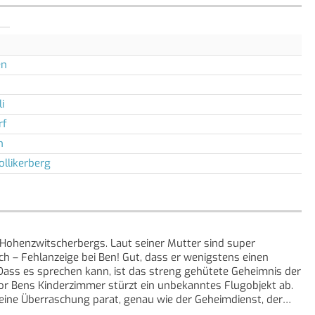
en
i
rf
n
ollikerberg
 Hohenzwitscherbergs. Laut seiner Mutter sind super
h – Fehlanzeige bei Ben! Gut, dass er wenigstens einen
 Dass es sprechen kann, ist das streng gehütete Geheimnis der
or Bens Kinderzimmer stürzt ein unbekanntes Flugobjekt ab.
ine Überraschung parat, genau wie der Geheimdienst, der
 ist …