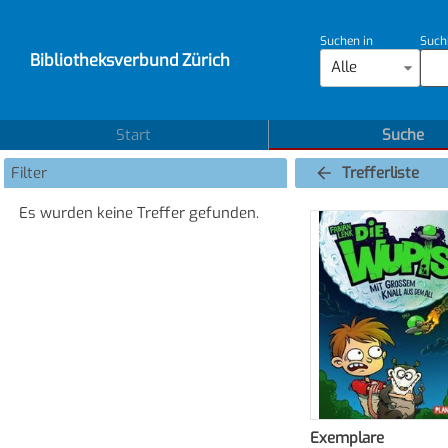
Suchen in
Such
Bibliotheksverbund Zürich
Alle
Start
Suche
Filter
Trefferliste
Es wurden keine Treffer gefunden.
Exemplare