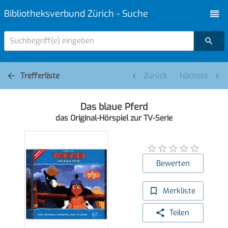
Bibliotheksverbund Zürich - Suche
Suchbegriff(e) eingeben
Trefferliste
Zurück
Nächste
Das blaue Pferd
das Original-Hörspiel zur TV-Serie
Bewerten
Merkliste
Teilen