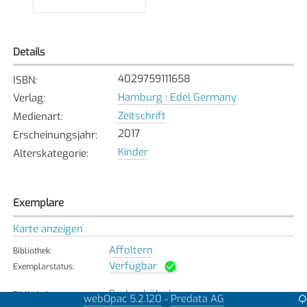
Details
4029759111658
ISBN
:
Hamburg : Edel Germany
Verlag
:
Zeitschrift
Medienart
:
2017
Erscheinungsjahr
:
Kinder
Alterskategorie
:
Exemplare
Karte anzeigen
Affoltern
Bibliothek
:
Verfügbar
Exemplarstatus
:
Bachenbülach
Bibliothek
:
webOpac 5.2.120
Predata AG
-