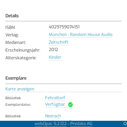
Details
4029759074151
ISBN
:
München : Random House Audio
Verlag
:
Zeitschrift
Medienart
:
2012
Erscheinungsjahr
:
Kinder
Alterskategorie
:
Exemplare
Karte anzeigen
Fehraltorf
Bibliothek
:
Verfügbar
Exemplarstatus
:
Neerach
Bibliothek
:
Verfügbar
Exemplarstatus
:
webOpac 5.2.122
Predata AG
-