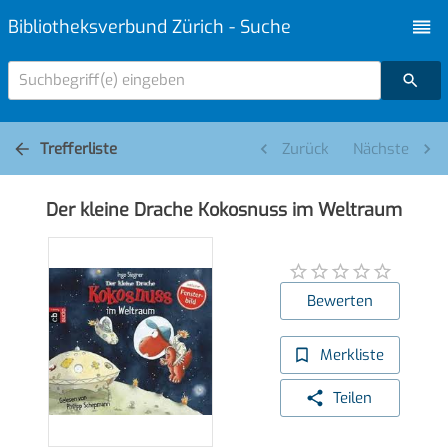
Bibliotheksverbund Zürich - Suche
Suchbegriff(e) eingeben
Trefferliste
Zurück
Nächste
Der kleine Drache Kokosnuss im Weltraum
Bewerten
Merkliste
Teilen