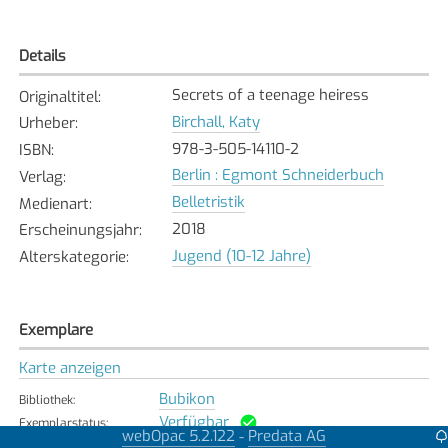
Details
Secrets of a teenage heiress
Originaltitel
:
Birchall, Katy
Urheber
:
978-3-505-14110-2
ISBN
:
Berlin : Egmont Schneiderbuch
Verlag
:
Belletristik
Medienart
:
2018
Erscheinungsjahr
:
Jugend (10-12 Jahre)
Alterskategorie
:
Exemplare
Karte anzeigen
Bubikon
Bibliothek
:
Verfügbar
Exemplarstatus
:
webOpac 5.2.122
Predata AG
-