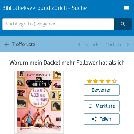
Bibliotheksverbund Zürich - Suche
Suchbegriff(e) eingeben
Trefferliste
Zurück
Nächste
Warum mein Dackel mehr Follower hat als ich
Bewerten
Merkliste
Teilen