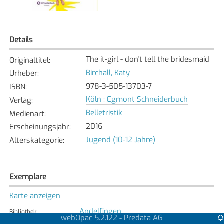
Details
The it-girl - don't tell the bridesmaid
Originaltitel
:
Birchall, Katy
Urheber
:
978-3-505-13703-7
ISBN
:
Köln : Egmont Schneiderbuch
Verlag
:
Belletristik
Medienart
:
2016
Erscheinungsjahr
:
Jugend (10-12 Jahre)
Alterskategorie
:
Exemplare
Karte anzeigen
Andelfingen
Bibliothek
:
webOpac 5.2.122
Predata AG
-
Verfügbar
Exemplarstatus
: