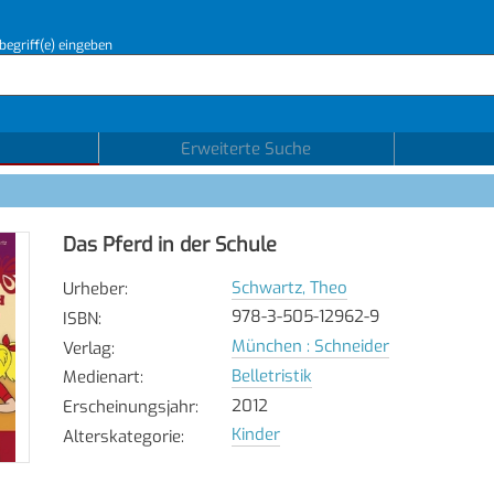
begriff(e) eingeben
Erweiterte Suche
Das Pferd in der Schule
Schwartz, Theo
Urheber
:
978-3-505-12962-9
ISBN
:
München : Schneider
Verlag
:
Belletristik
Medienart
:
2012
Erscheinungsjahr
:
Kinder
Alterskategorie
: