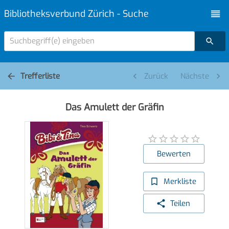
Bibliotheksverbund Zürich - Suche
Suchbegriff(e) eingeben
Trefferliste
Zurück
Nächste
Das Amulett der Gräfin
Bewerten
Merkliste
Teilen