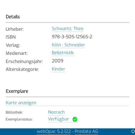
Details
Schwartz, Theo
Urheber
:
978-3-505-12565-2
ISBN
:
Köln : Schneider
Verlag
:
Belletristik
Medienart
:
2009
Erscheinungsjahr
:
Kinder
Alterskategorie
:
Exemplare
Karte anzeigen
Neerach
Bibliothek
:
Verfügbar
Exemplarstatus
:
webOpac 5.2.122
Predata AG
-