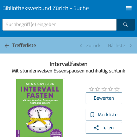
Bibliotheksverbund Zürich - Suche
Suchbegriff(e) eingeben
Trefferliste
Zurück
Nächste
Intervallfasten
Mit stundenweisen Essenspausen nachhaltig schlank
Bewerten
Merkliste
Teilen