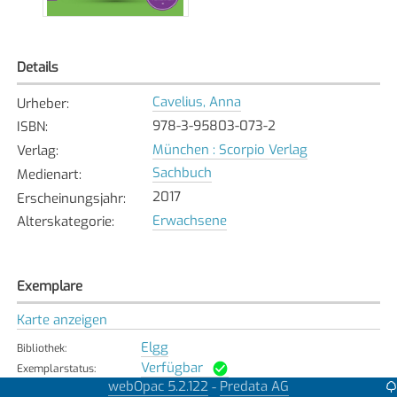
Details
Cavelius, Anna
Urheber
:
978-3-95803-073-2
ISBN
:
München : Scorpio Verlag
Verlag
:
Sachbuch
Medienart
:
2017
Erscheinungsjahr
:
Erwachsene
Alterskategorie
:
Exemplare
Karte anzeigen
Elgg
Bibliothek
:
Verfügbar
Exemplarstatus
:
webOpac 5.2.122
Predata AG
-