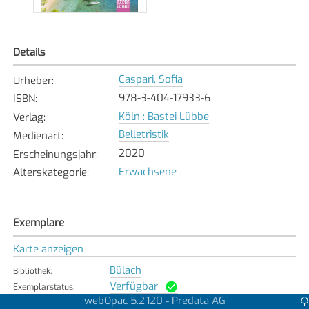
Details
Caspari, Sofia
Urheber
:
978-3-404-17933-6
ISBN
:
Köln : Bastei Lübbe
Verlag
:
Belletristik
Medienart
:
2020
Erscheinungsjahr
:
Erwachsene
Alterskategorie
:
Exemplare
Karte anzeigen
Bülach
Bibliothek
:
Verfügbar
Exemplarstatus
:
webOpac 5.2.120
Predata AG
-