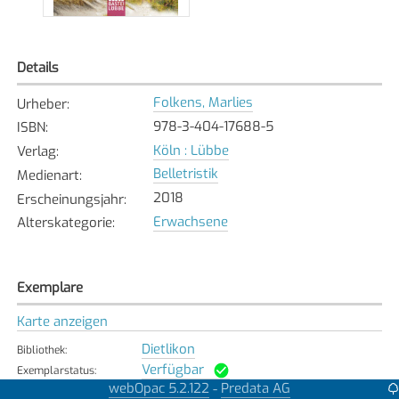
Details
Folkens, Marlies
Urheber
:
978-3-404-17688-5
ISBN
:
Köln : Lübbe
Verlag
:
Belletristik
Medienart
:
2018
Erscheinungsjahr
:
Erwachsene
Alterskategorie
:
Exemplare
Karte anzeigen
Dietlikon
Bibliothek
:
Verfügbar
Exemplarstatus
:
webOpac 5.2.122
Predata AG
-