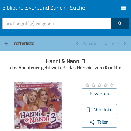
Bibliotheksverbund Zürich - Suche
Suchbegriff(e) eingeben
Trefferliste
Zurück
Nächste
Hanni & Nanni 3
das Abenteuer geht weiter! : das Hörspiel zum Kinofilm
Bewerten
Merkliste
Teilen