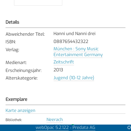
Details
Hanni und Nanni drei
Abweichender Titel
:
0887654432322
ISBN
:
München : Sony Music
Verlag
:
Entertainment Germany
Zeitschrift
Medienart
:
2013
Erscheinungsjahr
:
Jugend (10-12 Jahre)
Alterskategorie
:
Exemplare
Karte anzeigen
Neerach
Bibliothek
:
Verfügbar
Exemplarstatus
:
webOpac 5.2.122
Predata AG
-