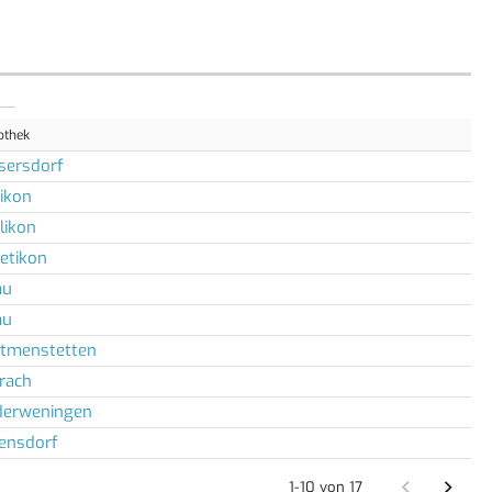
othek
sersdorf
tikon
likon
retikon
au
au
tmenstetten
rach
derweningen
ensdorf
1-10 von 17