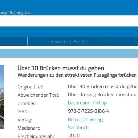
begriff(e) eingeben
Erweiterte Suche
Über 30 Brücken musst du gehen
Wanderungen zu den attraktivsten Fussgängerbrücken 
Über 30 Brücken musst du gehe
Originaltitel
:
Über dreissig Brücken musst du
Abweichender Titel
:
Bachmann, Philipp
Urheber
:
978-3-7225-0186-4
ISBN
:
Bern : Ott Verlag
Verlag
:
Sachbuch
Medienart
:
2020
Erscheinungsjahr
: