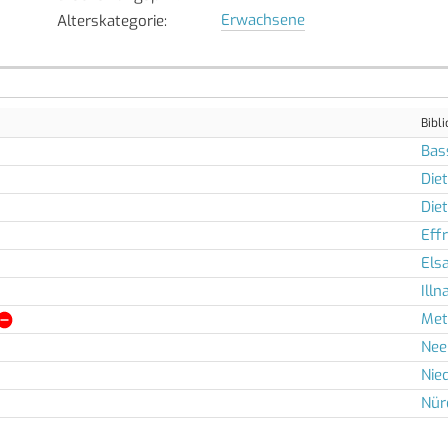
Erwachsene
Alterskategorie
:
Bibli
Bas
Die
Diet
Eff
Els
Illn
Met
Nee
Nie
Nür