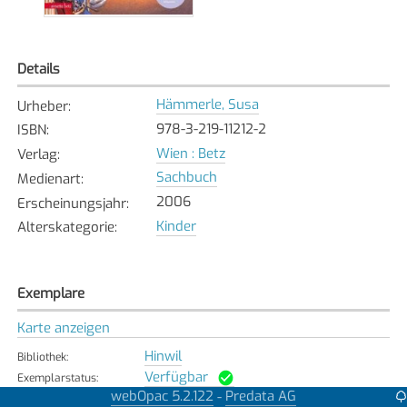
Details
Hämmerle, Susa
Urheber
:
978-3-219-11212-2
ISBN
:
Wien : Betz
Verlag
:
Sachbuch
Medienart
:
2006
Erscheinungsjahr
:
Kinder
Alterskategorie
:
Exemplare
Karte anzeigen
Hinwil
Bibliothek
:
Verfügbar
Exemplarstatus
:
webOpac 5.2.122
Predata AG
-