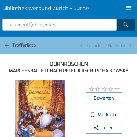
Bibliotheksverbund Zürich - Suche
Suchbegriff(e) eingeben
Trefferliste
Zurück
Nächste
DORNRÖSCHEN
MÄRCHENBALLETT NACH PETER ILJISCH TSCHAIKOWSKY
Bewerten
Merkliste
Teilen