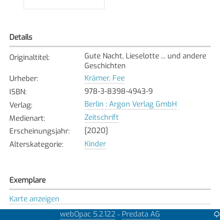
Details
Gute Nacht, Lieselotte ... und andere
Originaltitel
:
Geschichten
Krämer, Fee
Urheber
:
978-3-8398-4943-9
ISBN
:
Berlin : Argon Verlag GmbH
Verlag
:
Zeitschrift
Medienart
:
[2020]
Erscheinungsjahr
:
Kinder
Alterskategorie
:
Exemplare
Karte anzeigen
Bassersdorf
webOpac 5.2.122
Predata AG
-
Bibliothek
: