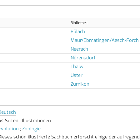
Bibliothek
Bülach
Maur/Ebmatingen/Aesch-Forch
Neerach
Nürensdorf
Thalwil
Uster
Zumikon
Deutsch
64 Seiten : Illustrationen
Evolution
;
Zoologie
Dieses schön illustrierte Sachbuch erforscht einige der aufregend