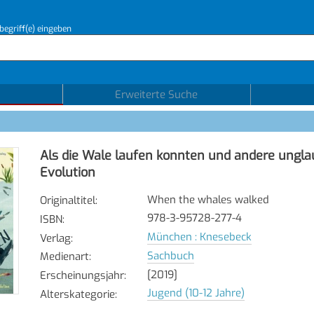
begriff(e) eingeben
Erweiterte Suche
Als die Wale laufen konnten und andere ungla
Evolution
When the whales walked
Originaltitel
:
978-3-95728-277-4
ISBN
:
München : Knesebeck
Verlag
:
Sachbuch
Medienart
:
[2019]
Erscheinungsjahr
:
Jugend (10-12 Jahre)
Alterskategorie
: