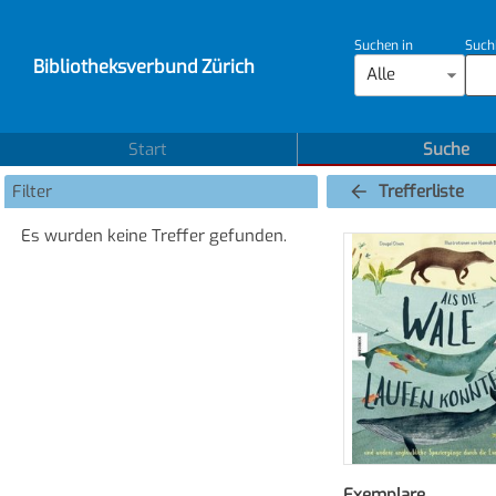
Suchen in
Such
Bibliotheksverbund Zürich
Alle
Start
Suche
Filter
Trefferliste
Es wurden keine Treffer gefunden.
Exemplare