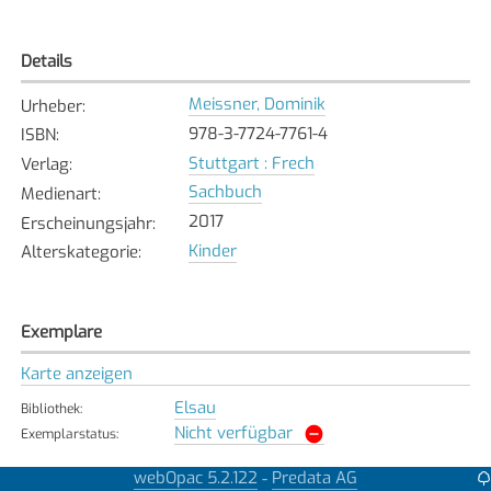
Details
Meissner, Dominik
Urheber
:
978-3-7724-7761-4
ISBN
:
Stuttgart : Frech
Verlag
:
Sachbuch
Medienart
:
2017
Erscheinungsjahr
:
Kinder
Alterskategorie
:
Exemplare
Karte anzeigen
Elsau
Bibliothek
:
Nicht verfügbar
Exemplarstatus
:
Greifensee
webOpac 5.2.122
Predata AG
-
Bibliothek
: