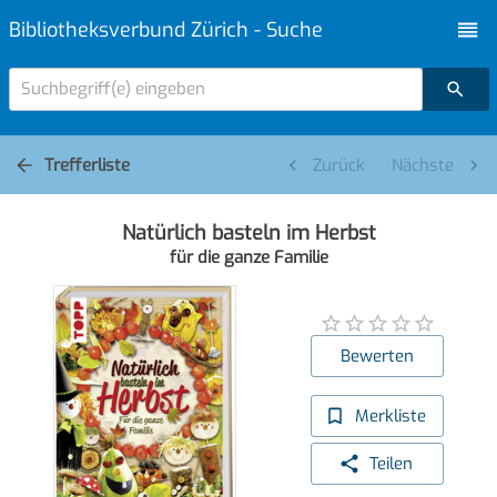
Bibliotheksverbund Zürich - Suche
Suchbegriff(e) eingeben
Trefferliste
Zurück
Nächste
Natürlich basteln im Herbst
für die ganze Familie
Bewerten
Merkliste
Teilen