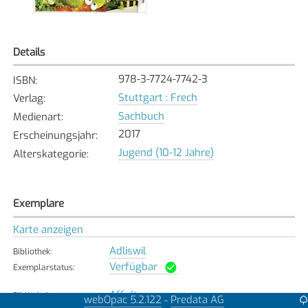
Details
978-3-7724-7742-3
ISBN
:
Stuttgart : Frech
Verlag
:
Sachbuch
Medienart
:
2017
Erscheinungsjahr
:
Jugend (10-12 Jahre)
Alterskategorie
:
Exemplare
Karte anzeigen
Adliswil
Bibliothek
:
Verfügbar
Exemplarstatus
:
Affoltern
Bibliothek
:
webOpac 5.2.122
Predata AG
-