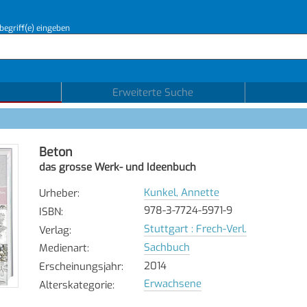
begriff(e) eingeben
Erweiterte Suche
Beton
das grosse Werk- und Ideenbuch
Kunkel, Annette
Urheber
:
978-3-7724-5971-9
ISBN
:
Stuttgart : Frech-Verl.
Verlag
:
Sachbuch
Medienart
:
2014
Erscheinungsjahr
:
Erwachsene
Alterskategorie
: