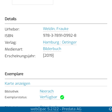
Details
Weldin, Frauke
Urheber
:
978-3-7891-0992-8
ISBN
:
Hamburg : Oetinger
Verlag
:
Bilderbuch
Medienart
:
[2019]
Erscheinungsjahr
:
Exemplare
Karte anzeigen
Neerach
Bibliothek
:
Verfügbar
Exemplarstatus
:
Ottenbach
Bibliothek
:
webOpac 5.2.122
Predata AG
-