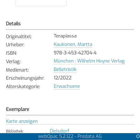
Details
Terapiassa
Originaltitel
:
Kaukonen, Martta
Urheber
:
978-3-453-42704-4
ISBN
:
München : Wilhelm Heyne Verlag
Verlag
:
Belletristik
Medienart
:
12/2022
Erscheinungsjahr
:
Erwachsene
Alterskategorie
:
Exemplare
Karte anzeigen
Dielsdorf
Bibliothek
:
webOpac 5.2.122
Predata AG
-
Verfügbar
Exemplarstatus
: