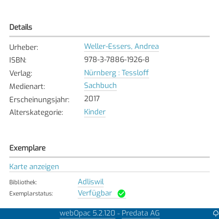
Details
Weller-Essers, Andrea
Urheber
:
978-3-7886-1926-8
ISBN
:
Nürnberg : Tessloff
Verlag
:
Sachbuch
Medienart
:
2017
Erscheinungsjahr
:
Kinder
Alterskategorie
:
Exemplare
Karte anzeigen
Adliswil
Bibliothek
:
Verfügbar
Exemplarstatus
:
Affoltern
webOpac 5.2.120
Predata AG
-
Bibliothek
: