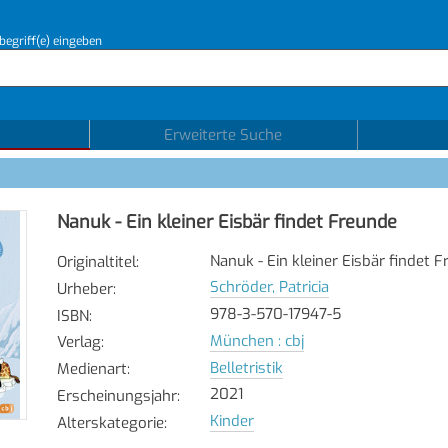
begriff(e) eingeben
Erweiterte Suche
Nanuk - Ein kleiner Eisbär findet Freunde
Nanuk - Ein kleiner Eisbär findet 
Originaltitel
:
Schröder, Patricia
Urheber
:
978-3-570-17947-5
ISBN
:
München : cbj
Verlag
:
Belletristik
Medienart
:
2021
Erscheinungsjahr
:
Kinder
Alterskategorie
: