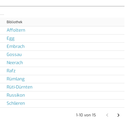
Bibliothek
Affoltern
Egg
Embrach
Gossau
Neerach
Rafz
Rümlang
Rüti-Dürnten
Russikon
Schlieren
1-10 von 15