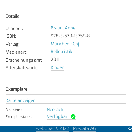
Details
Braun, Anne
Urheber
:
978-3-570-13759-8
ISBN
:
München : Cbj
Verlag
:
Belletristik
Medienart
:
2011
Erscheinungsjahr
:
Kinder
Alterskategorie
:
Exemplare
Karte anzeigen
Neerach
Bibliothek
:
Verfügbar
Exemplarstatus
:
Oberengstringen
webOpac 5.2.122
Predata AG
-
Bibliothek
: