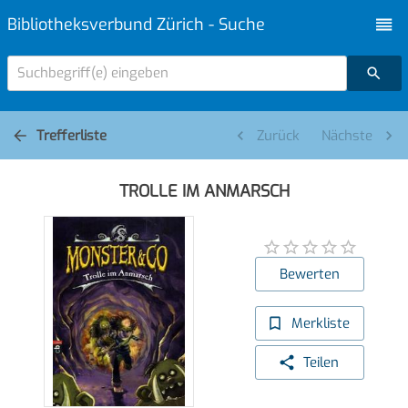
Bibliotheksverbund Zürich - Suche
Suchbegriff(e) eingeben
Trefferliste
Zurück
Nächste
TROLLE IM ANMARSCH
Bewerten
Merkliste
Teilen