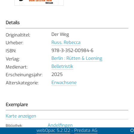
Details
Der Weg
Originaltitel
:
Russ, Rebecca
Urheber
:
978-3-352-00984-6
ISBN
:
Berlin : Rütten & Loening
Verlag
:
Belletristik
Medienart
:
2025
Erscheinungsjahr
:
Erwachsene
Alterskategorie
:
Exemplare
Karte anzeigen
Andelfingen
Bibliothek
:
webOpac 5.2.122
Predata AG
-
Verfügbar
Exemplarstatus
: