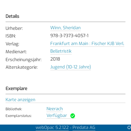
Details
Winn, Sheridan
Urheber
:
978-3-7373-4057-1
ISBN
:
Frankfurt am Main : Fischer KJB Verl.
Verlag
:
Belletristik
Medienart
:
2018
Erscheinungsjahr
:
Jugend (10-12 Jahre)
Alterskategorie
:
Exemplare
Karte anzeigen
Neerach
Bibliothek
:
Verfügbar
Exemplarstatus
:
Uster
webOpac 5.2.122
Predata AG
-
Bibliothek
: