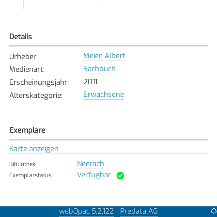
Details
Meier, Albert
Urheber
:
Sachbuch
Medienart
:
2011
Erscheinungsjahr
:
Erwachsene
Alterskategorie
:
Exemplare
Karte anzeigen
Neerach
Bibliothek
:
Verfügbar
Exemplarstatus
:
webOpac 5.2.122
Predata AG
-