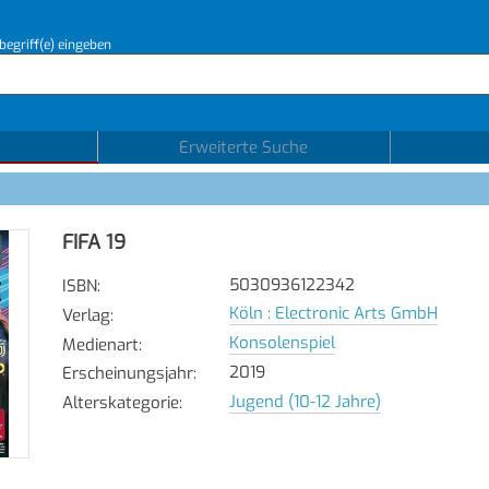
begriff(e) eingeben
Erweiterte Suche
FIFA 19
5030936122342
ISBN
:
Köln : Electronic Arts GmbH
Verlag
:
Konsolenspiel
Medienart
:
2019
Erscheinungsjahr
:
Jugend (10-12 Jahre)
Alterskategorie
: