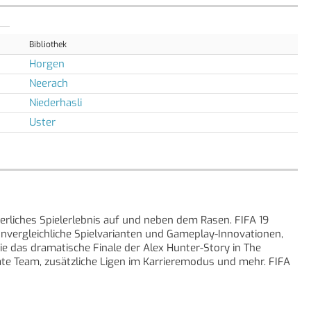
Bibliothek
Horgen
Neerach
Niederhasli
Uster
erliches Spielerlebnis auf und neben dem Rasen. FIFA 19
nvergleichliche Spielvarianten und Gameplay-Innovationen,
 Sie das dramatische Finale der Alex Hunter-Story in The
te Team, zusätzliche Ligen im Karrieremodus und mehr. FIFA
euen Sie sich in diversen FIFA 19-Modi auf die Elite des