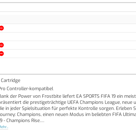
1 Cartridge
Pro Controller-kompatibel
Dank der Power von Frostbite liefert EA SPORTS FIFA 19 ein meist
präsentiert die prestigeträchtige UEFA Champions League, neue u
die in jeder Spielsituation für perfekte Kontrolle sorgen. Erleben
Journey: Champions, einen neuen Modus im beliebten FIFA Ultima
19 - Champions Rise.
ehr...
UEFA Champions League / UEFA Europa League / UEFA-Super Cup. Fr