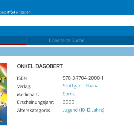
begriff(e) eingeben
Erweiterte Suche
ONKEL DAGOBERT
978-3-7704-2000-1
ISBN
:
Stuttgart : Ehapa
Verlag
:
Comic
Medienart
:
2000
Erscheinungsjahr
:
Jugend (10-12 Jahre)
Alterskategorie
: