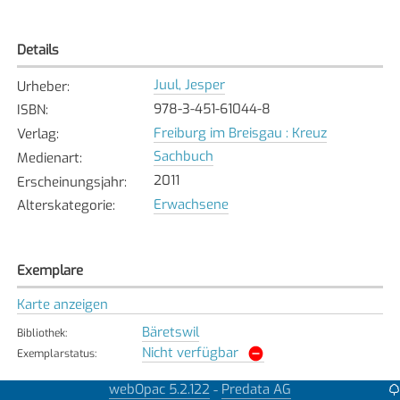
Details
Juul, Jesper
Urheber
:
978-3-451-61044-8
ISBN
:
Freiburg im Breisgau : Kreuz
Verlag
:
Sachbuch
Medienart
:
2011
Erscheinungsjahr
:
Erwachsene
Alterskategorie
:
Exemplare
Karte anzeigen
Bäretswil
Bibliothek
:
Nicht verfügbar
Exemplarstatus
:
Bülach
webOpac 5.2.122
Predata AG
-
Bibliothek
: