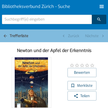
Bibliotheksverbund Zürich - Suche
Suchbegriff(e) eingeben
Trefferliste
Zurück
Nächste
Newton und der Apfel der Erkenntnis
Bewerten
Merkliste
Teilen