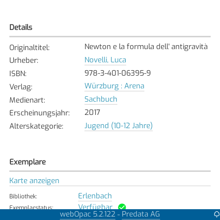
Details
Newton e la formula dell' antigravità
Originaltitel
:
Novelli, Luca
Urheber
:
978-3-401-06395-9
ISBN
:
Würzburg : Arena
Verlag
:
Sachbuch
Medienart
:
2017
Erscheinungsjahr
:
Jugend (10-12 Jahre)
Alterskategorie
:
Exemplare
Karte anzeigen
Erlenbach
Bibliothek
:
Verfügbar
Exemplarstatus
:
webOpac 5.2.122
Predata AG
-