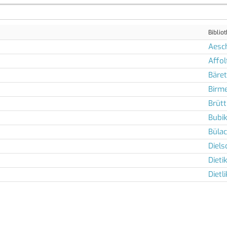
Biblio
Aesc
Affol
Bäret
Birm
Brütt
Bubi
Büla
Diels
Dieti
Dietl