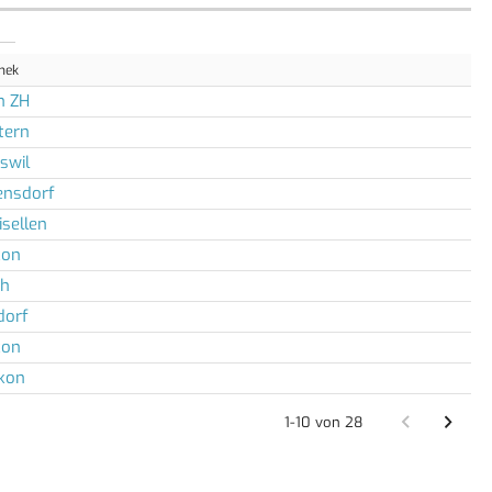
thek
h ZH
tern
swil
ensdorf
isellen
kon
ch
dorf
kon
ikon
1-10 von 28