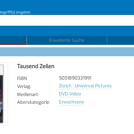
begriff(e) eingeben
Erweiterte Suche
Tausend Zeilen
5051890331991
ISBN
:
Zürich : Universal Pictures
Verlag
:
DVD-Video
Medienart
:
Erwachsene
Alterskategorie
: