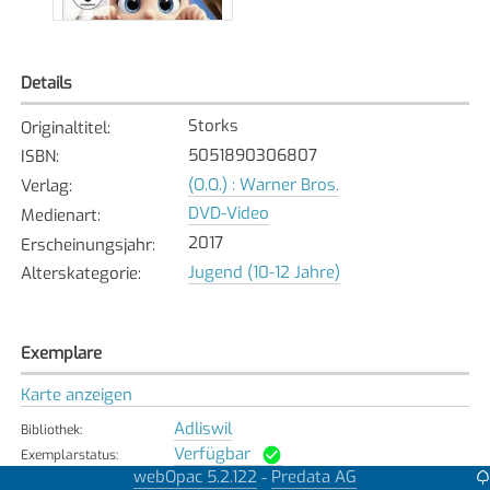
Details
Storks
Originaltitel
:
5051890306807
ISBN
:
(O.O.) : Warner Bros.
Verlag
:
DVD-Video
Medienart
:
2017
Erscheinungsjahr
:
Jugend (10-12 Jahre)
Alterskategorie
:
Exemplare
Karte anzeigen
Adliswil
Bibliothek
:
Verfügbar
Exemplarstatus
:
webOpac 5.2.122
Predata AG
-