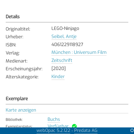
Details
LEGO-Ninjago
Originaltitel
:
Seibel, Antje
Urheber
:
4061229118927
ISBN
:
München : Universum Film
Verlag
:
Zeitschrift
Medienart
:
[2020]
Erscheinungsjahr
:
Kinder
Alterskategorie
:
Exemplare
Karte anzeigen
Buchs
Bibliothek
:
Verfügbar
Exemplarstatus
:
webOpac 5.2.122
Predata AG
-