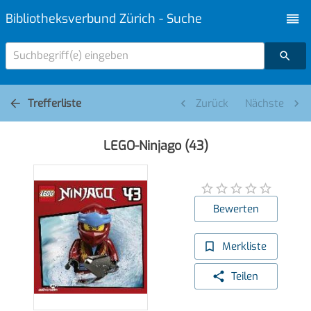
Bibliotheksverbund Zürich - Suche
Suchbegriff(e) eingeben
Trefferliste
Zurück
Nächste
LEGO-Ninjago (43)
Bewerten
Merkliste
Teilen