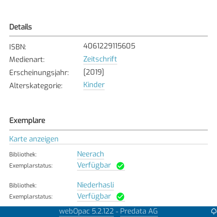
Details
4061229115605
ISBN
:
Zeitschrift
Medienart
:
[2019]
Erscheinungsjahr
:
Kinder
Alterskategorie
:
Exemplare
Karte anzeigen
Neerach
Bibliothek
:
Verfügbar
Exemplarstatus
:
Niederhasli
Bibliothek
:
Verfügbar
Exemplarstatus
:
webOpac 5.2.122
Predata AG
-
Niederweningen
Bibliothek
: